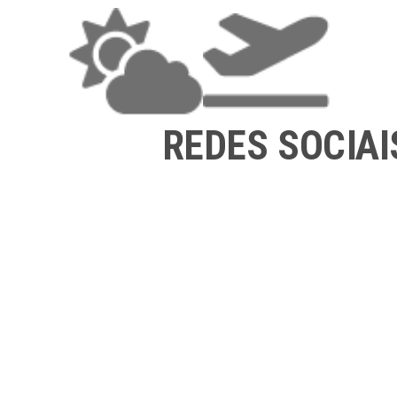
REDES SOCIAI
RENT-A-CAR | IMT 106/2009
ANIMAÇÃO TURÍSTICA | RNAAT 
248/2012