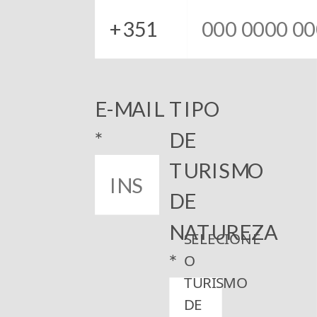
E-MAIL
TIPO
*
DE
TURISMO
DE
NATUREZA
SELECIONE
*
O
TURISMO
DE