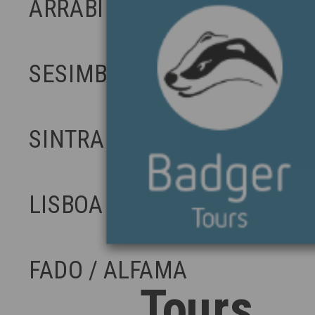
ARRÁBIDA E AZEITÃO
SESIMBRA COM SAÍDA EM L
SINTRA /CABO DA ROCA / C
LISBOA / CRISTO REI / BEL
FADO / ALFAMA
Tours