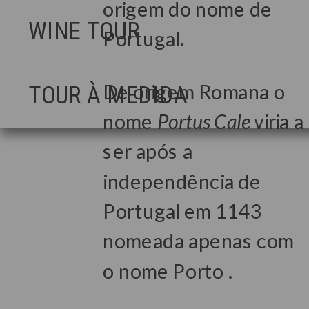
origem do nome de
WINE TOUR
Portugal.
De origem Romana o
TOUR À MEDIDA
nome
Portus Cale
viria a
ser após a
independência de
Portugal em 1143
nomeada apenas com
o nome Porto .