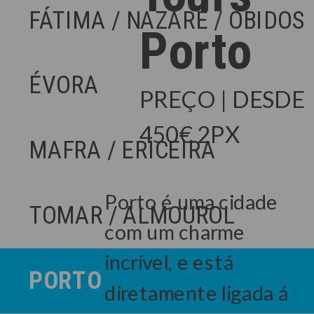
FÁTIMA / NAZARÉ / ÓBIDOS
Porto
ÉVORA
PREÇO | DESDE
450€ 2PX
MAFRA / ERICEIRA
Porto é uma cidade
TOMAR / ALMOUROL
com um charme
incrível, e está
PORTO
diretamente ligada á