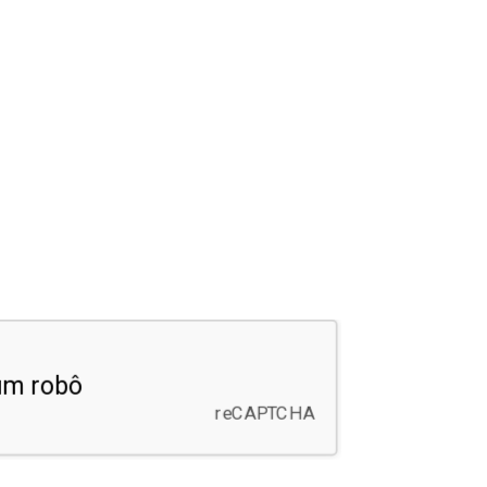
Desejo
receber uma
cópia deste
pedido de
marcação no
meu e-mail.