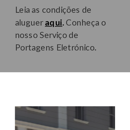
Leia as condições de
aluguer
aqui
.
Conheça o
nosso Serviço de
Portagens Eletrónico.